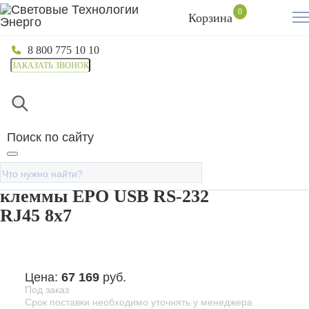
0
Корзина
8 800 775 10 10
ЗАКАЗАТЬ ЗВОНОК
Главная
Каталог
Источники бесперебойного питани
Источник бесперебойного
Поиск по сайту
питания Онлайн для Small
Tower 3000 ВА/2700Вт
клеммы EPO USB RS-232
RJ45 8х7
Цена:
67 169
руб.
Под заказ
Срок поставки необходимо уточнять у менеджера