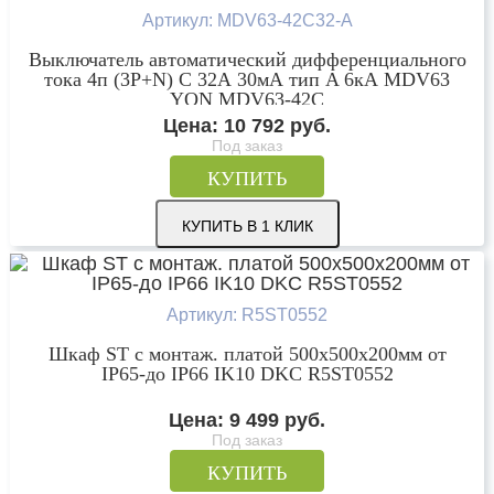
Артикул: MDV63-42C32-A
Выключатель автоматический дифференциального
тока 4п (3P+N) C 32А 30мА тип A 6кА MDV63
YON MDV63-42C
Цена:
10 792
руб.
Под заказ
КУПИТЬ
КУПИТЬ В 1 КЛИК
Артикул: R5ST0552
Шкаф ST с монтаж. платой 500х500х200мм от
IP65-до IP66 IK10 DKC R5ST0552
Цена:
9 499
руб.
Под заказ
КУПИТЬ