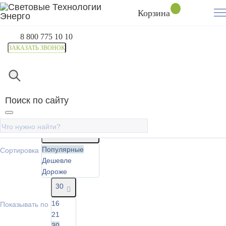
Корзина
8 800 775 10 10
ЗАКАЗАТЬ ЗВОНОК
Главная
Каталог
Термоусадочные трубки и изоляци
Поиск по сайту
Термоусадочные трубки клеевые
Фильтр
Популярные
Популярные
Сортировка
Дешевле
Дороже
30
16
Показывать по
21
30