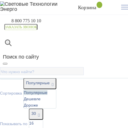
Корзина
8 800 775 10 10
ЗАКАЗАТЬ ЗВОНОК
Главная
Каталог
Комплекты электростанций
Комп
Поиск по сайту
Комплекты портативных солнечных
электростанций
Фильтр
Популярные
Популярные
Сортировка
Дешевле
Дороже
30
16
Показывать по