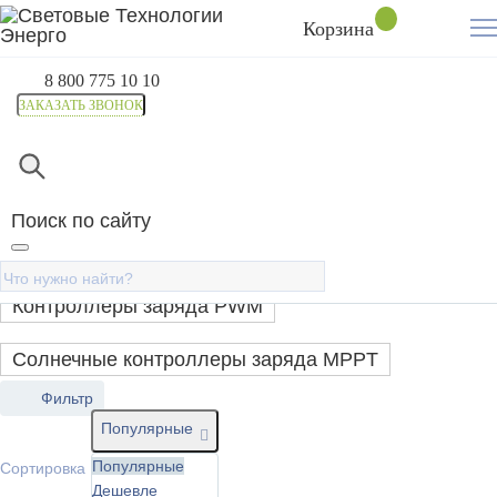
Корзина
8 800 775 10 10
ЗАКАЗАТЬ ЗВОНОК
Главная
Каталог
Контроллеры заряда
Контролле
Поиск по сайту
Контроллер заряда солнечной
панели
Контроллеры заряда PWM
Солнечные контроллеры заряда MPPT
Фильтр
Популярные
Популярные
Сортировка
Дешевле