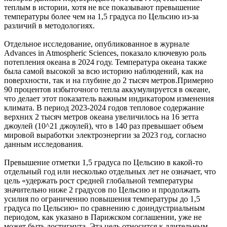
теплым в истории, хотя не все показывают превышение
температуры более чем на 1,5 градуса по Цельсию из-за
различий в методологиях.
Отдельное исследование, опубликованное в журнале
Advances in Atmospheric Sciences, показало ключевую роль
потепления океана в 2024 году. Температура океана также
была самой высокой за всю историю наблюдений, как на
поверхности, так и на глубине до 2 тысяч метров.Примерно
90 процентов избыточного тепла аккумулируется в океане,
что делает этот показатель важным индикатором изменения
климата. В период 2023-2024 годов тепловое содержание
верхних 2 тысяч метров океана увеличилось на 16 зетта
джоулей (10^21 джоулей), что в 140 раз превышает объем
мировой выработки электроэнергии за 2023 год, согласно
данным исследования.
Превышение отметки 1,5 градуса по Цельсию в какой-то
отдельный год или несколько отдельных лет не означает, что
цель «удержать рост средней глобальной температуры
значительно ниже 2 градусов по Цельсию и продолжать
усилия по ограничению повышения температуры до 1,5
градуса по Цельсию» по сравнению с доиндустриальным
периодом, как указано в Парижском соглашении, уже не
может быть достигнута. Эта цель относится к длительным