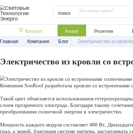
поиск
Каталог
Акции
Решения
Главная
Компания
Блог
Электричество из кровл
Электричество из кровли со вс
Компания SonRoof разработала кровлю со встроенными 
Такой цвет объясняется использованием гетеропереход
слоем прозрачного электрода. Благодаря такому сочета
преобразования солнечной энергии в электричество.
Мощность каждого модуля составляет 400 Вт. Двенадцат
град, а зимой, благодаря системе нагрева, растапливать