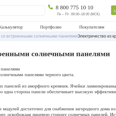
8 800 775 10 10
З
Пн – Пт: 09:00–18:00 (МСК)
Калькулятор
Портфолио
Покупателям
и со встроенными солнечными панелями
Электричество из 
троенными солнечными панелями
солнечными панелями черного цвета.
ных панелей из аморфного кремния. Ячейки ламинирова
нию одна сторона панели обеспечивает высокую эффектив
и модулей достаточно для снабжения загородного дома и
 снег, освобождая лицевую сторону солнечных панелей. И