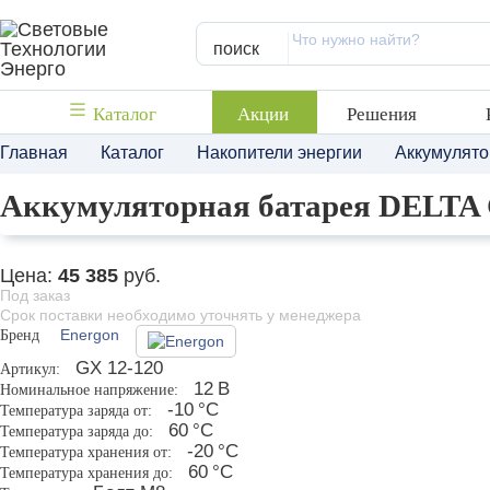
поиск
Каталог
Акции
Решения
Главная
Каталог
Накопители энергии
Аккумулят
Аккумуляторная батарея DELTA
Цена:
45 385
руб.
Под заказ
Срок поставки необходимо уточнять у менеджера
Бренд
Energon
GX 12-120
Артикул:
12
В
Номинальное напряжение:
-10
°С
Температура заряда от:
60
°С
Температура заряда до:
-20
°С
Температура хранения от:
60
°С
Температура хранения до: