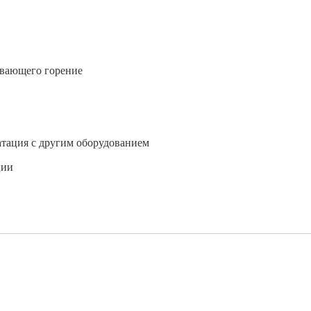
ивающего горение
атация с другим оборудованием
ции