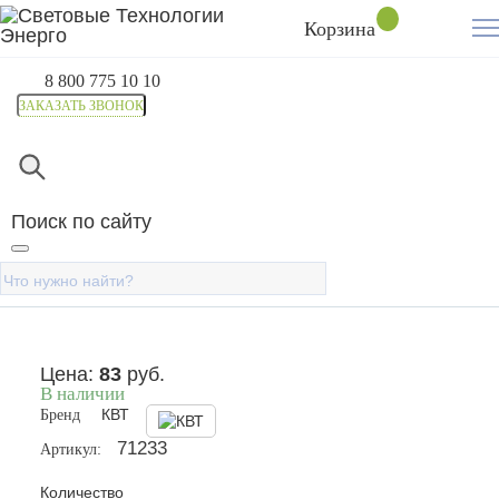
Корзина
8 800 775 10 10
ЗАКАЗАТЬ ЗВОНОК
Главная
Каталог
Инструмент электрика
Изолента 
Изолента ПВХ 19х0.15х20
Поиск по сайту
(зел) (Fortisflex)
Цена:
83
руб.
В наличии
Бренд
КВТ
71233
Артикул:
Количество