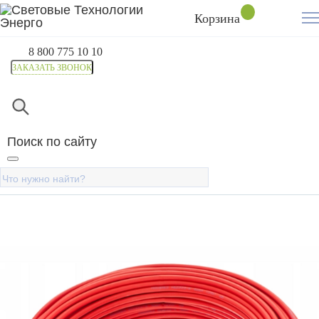
Корзина
8 800 775 10 10
ЗАКАЗАТЬ ЗВОНОК
Главная
Каталог
Кабель и провод
Солнечный каб
Кабель SMARTWATT PV-1F
Поиск по сайту
1x4 мм2 красный (бухта 50
метров), для СЭС