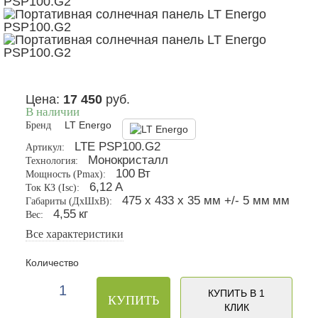
Цена:
17 450
руб.
В наличии
Бренд
LT Energo
LTE PSP100.G2
Артикул:
Монокристалл
Технология:
100
Вт
Мощность (Pmax):
6,12
А
Ток КЗ (Isc):
475 х 433 х 35 мм +/- 5 мм
мм
Габариты (ДxШxВ):
4,55
кг
Вес:
Все характеристики
Количество
КУПИТЬ В 1
КУПИТЬ
КЛИК