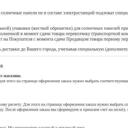
солнечные панели не в составе электростанций подлежат специа
льной) упаковки (жесткой обрешетки) для солнечных панелей пр
полненной в момент сдачи товара перевозчику (транспортной ко
т на Покупателя с момента сдачи Продавцом товара первому пер
доставки до Вашего города, учитывая специальную (дополнител
ов
т-магазине.
для этого на странице оформления заказа нужно выбрать соответствующ
му расчету. Для этого на странице оформления заказа нужно выбрать с
. После оформления заказа мы сформируем и пришлем счет на оплату, сч
исе. Мы предоставим кассовый и товарный чеки.