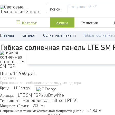
поиск
Каталог
Акции
Решения
Главная
Каталог
Солнечные панели
Гибкая солнечная
Гибкая солнечная панель LTE SM 
Цена:
11 940
руб.
Под заказ
Срок поставки необходимо уточнять у менеджера
Бренд
LT Energo
Артикул:
LTE SM FSP200Вт white
Технология:
монокристал Half-cell PERC
Мощность (Pmax):
200
Вт
Напряжение в точке максимальной мощности (Ump):
21,84
В