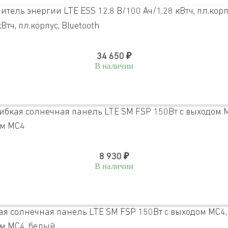
тч, пл.корпус, Bluetooth
34 650
₽
В наличии
ом MC4
8 930
₽
В наличии
ом MC4, белый