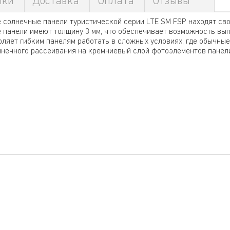
ики
Доставка
Оплата
Отзывы
 солнечные панели туристической серии LTE SM FSP находят своё
е панели имеют толщину 3 мм, что обеспечивает возможность вы
оляет гибким панелям работать в сложных условиях, где обычны
лнечного рассеивания на кремниевый слой фотоэлементов панел