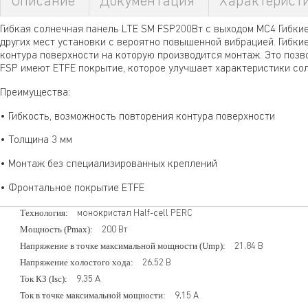
Описание
Документация
Характерист
Гибкая солнечная панель LTE SM FSP200Вт с выходом MC4 Гибкие
других мест установки с вероятно повышенной вибрацией. Гибки
контура поверхности на которую производится монтаж. Это позв
FSP имеют ETFE покрытие, которое улучшает характеристики со
Преимущества:
• Гибкость, возможность повторения контура поверхности
• Толщина 3 мм
• Монтаж без специализированных креплений
• Фронтальное покрытие ETFE
Технология:
монокристал Half-cell PERC
Мощность (Pmax):
200
Вт
Напряжение в точке максимальной мощности (Ump):
21,84
В
Напряжение холостого хода:
26,52
В
Ток КЗ (Isc):
9,35
А
Ток в точке максимальной мощности:
9,15
А