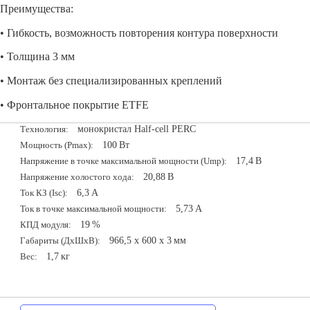
Преимущества:
• Гибкость, возможность повторения контура поверхности
• Толщина 3 мм
• Монтаж без специализированных креплений
• Фронтальное покрытие ETFE
монокристал Half-cell PERC
Технология:
100
Вт
Мощность (Pmax):
17,4
В
Напряжение в точке максимальной мощности (Ump):
20,88
В
Напряжение холостого хода:
6,3
А
Ток КЗ (Isc):
5,73
А
Ток в точке максимальной мощности:
19
%
КПД модуля:
966,5 х 600 х 3
мм
Габариты (ДxШxВ):
1,7
кг
Вес: