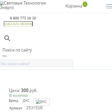
Корзина
8 800 775 10 10
ЗАКАЗАТЬ ЗВОНОК
Главная
Каталог
Инструмент электрика
Хомуты каб
Хомут кабельный 4.8х200
Поиск по сайту
полиамид черн. (уп.100шт) DKC
25315SR
Цена:
300
руб.
В наличии
Бренд
ДКС
Артикул:
25315SR