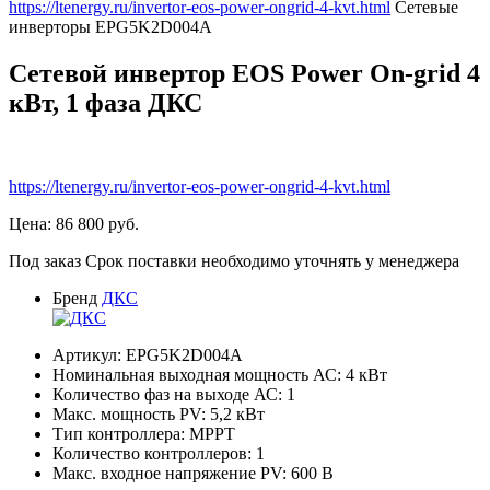
https://ltenergy.ru/invertor-eos-power-ongrid-4-kvt.html
Сетевые
инверторы
EPG5K2D004A
Сетевой инвертор EOS Power On-grid 4
кВт, 1 фаза ДКС
https://ltenergy.ru/invertor-eos-power-ongrid-4-kvt.html
Цена:
86 800
руб.
Под заказ
Срок поставки необходимо уточнять у менеджера
Бренд
ДКС
Артикул:
EPG5K2D004A
Номинальная выходная мощность АС:
4
кВт
Количество фаз на выходе АС:
1
Макс. мощность PV:
5,2
кВт
Тип контроллера:
MPPT
Количество контроллеров:
1
Макс. входное напряжение PV:
600
В