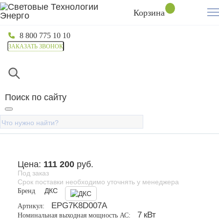
Корзина
8 800 775 10 10
ЗАКАЗАТЬ ЗВОНОК
Главная
Каталог
Солнечные инверторы
Сетевые
Сетевой инвертор EOS Power
Поиск по сайту
On-grid 7 кВт, 1 фаза ДКС
Цена:
111 200
руб.
Под заказ
Срок поставки необходимо уточнять у менеджера
Бренд
ДКС
EPG7K8D007A
Артикул:
7
кВт
Номинальная выходная мощность АС: