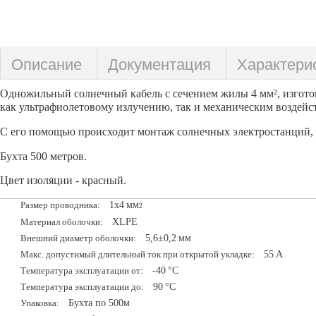
Описание
Документация
Характери
Одножильный солнечный кабель с сечением жилы 4 мм², изгото
как ультрафиолетовому излучению, так и механическим воздейст
С его помощью происходит монтаж солнечных электростанций, г
Бухта 500 метров.
Цвет изоляции - красный.
1х4
мм
Размер проводника:
2
XLPE
Материал оболочки:
5,6±0,2
мм
Внешний диаметр оболочки:
55
A
Макс. допустимый длительный ток при открытой укладке:
-40
°С
Температура эксплуатации от:
90
°С
Температура эксплуатации до:
Бухта по 500м
Упаковка: