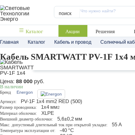
поиск
Каталог
Акции
Решения
Главная
Каталог
Кабель и провод
Солнечный каб
Кабель SMARTWATT PV-1F 1x4 мм
Цена:
88 000
руб.
В наличии
Бренд
Energon
PV-1F 1x4 mm2 RED (500)
Артикул:
1х4
мм
Размер проводника:
2
XLPE
Материал оболочки:
5,6±0,2
мм
Внешний диаметр оболочки:
55
A
Макс. допустимый длительный ток при открытой укладке:
-40
°С
Температура эксплуатации от: