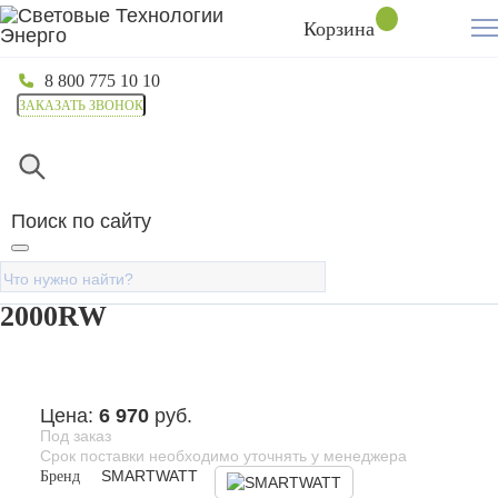
Корзина
8 800 775 10 10
ЗАКАЗАТЬ ЗВОНОК
Главная
Каталог
Стабилизаторы напряжения
Ре
Стабилизатор напряжения
Поиск по сайту
для газового котла
SMARTWATT AVR BOILER
2000RW
Цена:
6 970
руб.
Под заказ
Срок поставки необходимо уточнять у менеджера
Бренд
SMARTWATT