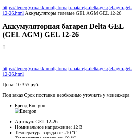
https://ltenergy.ru/akkumuljatornaja-batareja-delta-gel-gel-agm-gel-
12-26.html
Аккумуляторы гелевые GEL AGM
GEL 12-26
Аккумуляторная батарея Delta GEL
(GEL AGM) GEL 12-26
https://ltenergy.ru/akkumuljatornaja-batareja-delta-gel-gel-agm-gel-
12-26.html
Цена:
10 355
руб.
Под заказ
Срок поставки необходимо уточнять у менеджера
Бренд
Energon
Артикул:
GEL 12-26
Номинальное напряжение:
12
В
Температура заряда от:
-10
°С