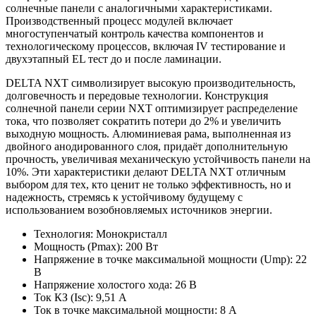
солнечные панели с аналогичными характеристиками.
Производственный процесс модулей включает
многоступенчатый контроль качества компонентов и
технологическому процессов, включая IV тестирование и
двухэтапный EL тест до и после ламинации.
DELTA NXT символизирует высокую производительность,
долговечность и передовые технологии. Конструкция
солнечной панели серии NXT оптимизирует распределение
тока, что позволяет сократить потери до 2% и увеличить
выходную мощность. Алюминиевая рама, выполненная из
двойного анодированного слоя, придаёт дополнительную
прочность, увеличивая механическую устойчивость панели на
10%. Эти характеристики делают DELTA NXT отличным
выбором для тех, кто ценит не только эффективность, но и
надежность, стремясь к устойчивому будущему с
использованием возобновляемых источников энергии.
Технология:
Монокристалл
Мощность (Pmax):
200
Вт
Напряжение в точке максимальной мощности (Ump):
22
В
Напряжение холостого хода:
26
В
Ток КЗ (Isc):
9,51
А
Ток в точке максимальной мощности:
8
А