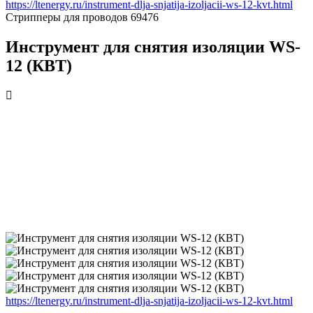
https://ltenergy.ru/instrument-dlja-snjatija-izoljacii-ws-12-kvt.html
Стрипперы для проводов
69476
Инструмент для снятия изоляции WS-
12 (КВТ)
https://ltenergy.ru/instrument-dlja-snjatija-izoljacii-ws-12-kvt.html