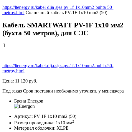
https://ltenergy.ru/kabel-dlja-sjes-pv-1f-1x10mm2-buhta-50-
metrov.html
Солнечный кабель
PV-1F 1x10 mm2 (50)
Кабель SMARTWATT PV-1F 1x10 мм2
(бухта 50 метров), для СЭС
https://ltenergy.ru/kabel-dlja-sjes-pv-1f-1x10mm2-buhta-50-
metrov.html
Цена:
11 120
руб.
Под заказ
Срок поставки необходимо уточнять у менеджера
Бренд
Energon
Артикул:
PV-1F 1x10 mm2 (50)
2
Размер проводника:
1х10
мм
Материал оболочки:
XLPE