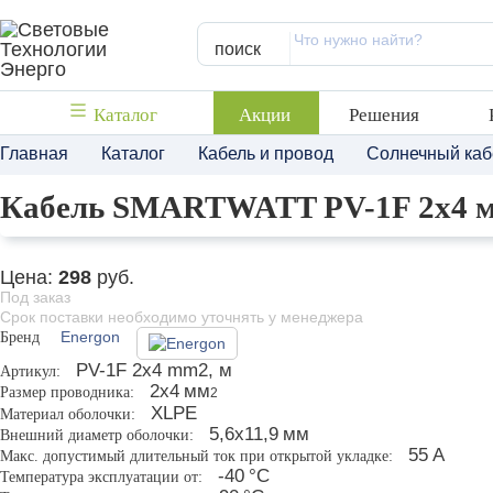
поиск
Каталог
Акции
Решения
Главная
Каталог
Кабель и провод
Солнечный каб
Кабель SMARTWATT PV-1F 2x4 м
Цена:
298
руб.
Под заказ
Срок поставки необходимо уточнять у менеджера
Бренд
Energon
PV-1F 2x4 mm2, м
Артикул:
2х4
мм
Размер проводника:
2
XLPE
Материал оболочки:
5,6х11,9
мм
Внешний диаметр оболочки:
55
A
Макс. допустимый длительный ток при открытой укладке:
-40
°С
Температура эксплуатации от: