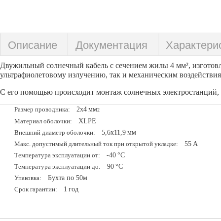
Описание
Документация
Характери
Двужильный солнечный кабель с сечением жилы 4 мм², изготов
ультрафиолетовому излучению, так и механическим воздействия
С его помощью происходит монтаж солнечных электростанций, г
2х4
мм
Размер проводника:
2
XLPE
Материал оболочки:
5,6х11,9
мм
Внешний диаметр оболочки:
55
A
Макс. допустимый длительный ток при открытой укладке:
-40
°С
Температура эксплуатации от:
90
°С
Температура эксплуатации до:
Бухта по 50м
Упаковка:
1
год
Срок гарантии: