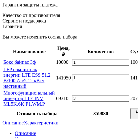
Гарантия защиты платежа
Качество от производителя
Сервис и поддержка
Гарантия
Вы можете изменить состав набора
Цена,
Наименование
Количество
Су
₽
Бокс байпас 3ф
10000
100
LFP накопитель
энергии LTE ESS 51.2
141950
141
В/100 Ач/5.12 кВтч,
настенный
Многофункциональный
инвертор LTE INV
69310
207
ML5K.6K.P1.WM.P
Д
Стоимость набора
359880
Описание
Характеристики
Описание