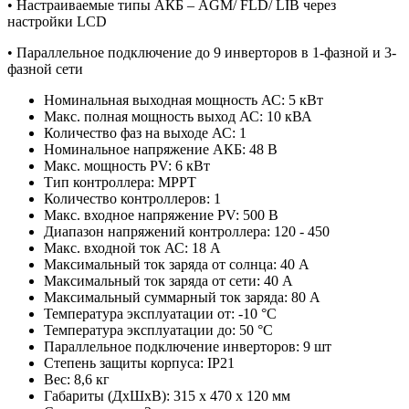
• Настраиваемые типы АКБ – AGM/ FLD/ LIB через
настройки LCD
• Параллельное подключение до 9 инверторов в 1-фазной и 3-
фазной сети
Номинальная выходная мощность АС:
5
кВт
Макс. полная мощность выход АС:
10
кВА
Количество фаз на выходе АС:
1
Номинальное напряжение АКБ:
48
В
Макс. мощность PV:
6
кВт
Тип контроллера:
MPPT
Количество контроллеров:
1
Макс. входное напряжение PV:
500
В
Диапазон напряжений контроллера:
120 - 450
Макс. входной ток АС:
18
А
Максимальный ток заряда от солнца:
40
A
Максимальный ток заряда от сети:
40
A
Максимальный суммарный ток заряда:
80
A
Температура эксплуатации от:
-10
°С
Температура эксплуатации до:
50
°С
Параллельное подключение инверторов:
9
шт
Степень защиты корпуса:
IP21
Вес:
8,6
кг
Габариты (ДxШxВ):
315 х 470 х 120
мм