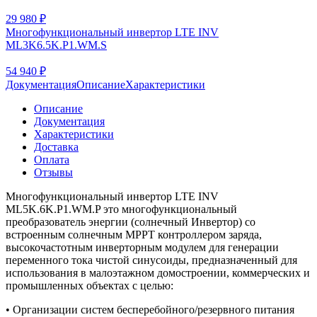
29 980
₽
Многофункциональный инвертор LTE INV
ML3K6.5K.P1.WM.S
54 940
₽
Документация
Описание
Характеристики
Описание
Документация
Характеристики
Доставка
Оплата
Отзывы
Многофункциональный инвертор LTE INV
ML5K.6K.P1.WM.P это многофункциональный
преобразователь энергии (солнечный Инвертор) со
встроенным солнечным MPPT контроллером заряда,
высокочастотным инверторным модулем для генерации
переменного тока чистой синусоиды, предназначенный для
использования в малоэтажном домостроении, коммерческих и
промышленных объектах с целью:
• Организации систем бесперебойного/резервного питания