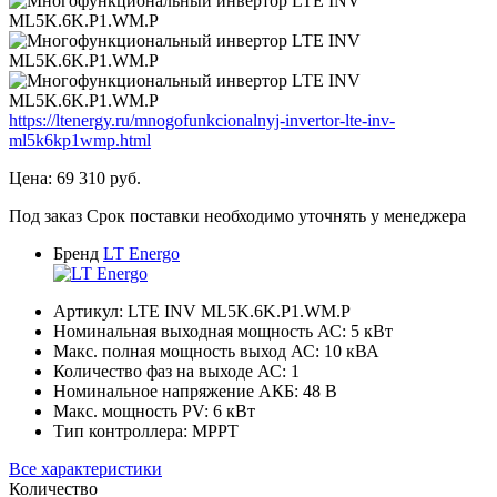
https://ltenergy.ru/mnogofunkcionalnyj-invertor-lte-inv-
ml5k6kp1wmp.html
Цена:
69 310
руб.
Под заказ
Срок поставки необходимо уточнять у менеджера
Бренд
LT Energo
Артикул:
LTE INV ML5K.6K.P1.WM.P
Номинальная выходная мощность АС:
5
кВт
Макс. полная мощность выход АС:
10
кВА
Количество фаз на выходе АС:
1
Номинальное напряжение АКБ:
48
В
Макс. мощность PV:
6
кВт
Тип контроллера:
MPPT
Все характеристики
Количество