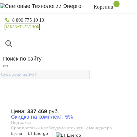
Корзина
8 800 775 10 10
ЗАКАЗАТЬ ЗВОНОК
Главная
Каталог
Комплекты электростанций
Комп
Поиск по сайту
Гибридная солнечная
электростанция ЭКОдом
3680-5К-5.12
Цена:
337 469
руб.
Скидка на комплект: 5%
Под заказ
Срок поставки необходимо уточнять у менеджера
Бренд
LT Energo